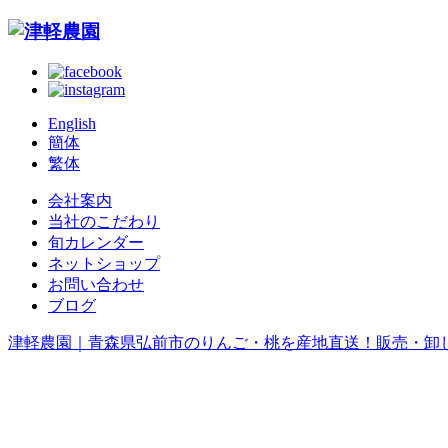
English
簡体
繁体
会社案内
当社のこだわり
旬カレンダー
ネットショップ
お問い合わせ
ブログ
津軽農園｜青森県弘前市のりんご・桃を産地直送！販売・卸