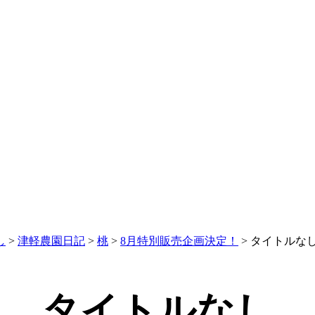
し
>
津軽農園日記
>
桃
>
8月特別販売企画決定！
>
タイトルな
タイトルなし